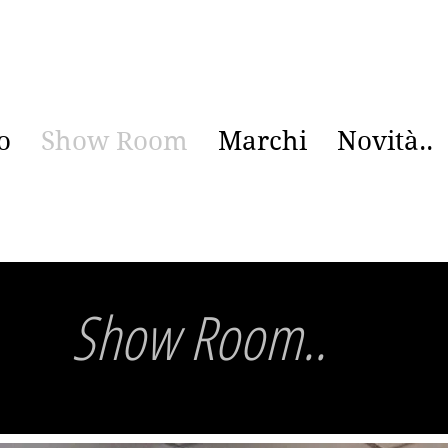
o
Show Room
Marchi
Novità..
Show Room..